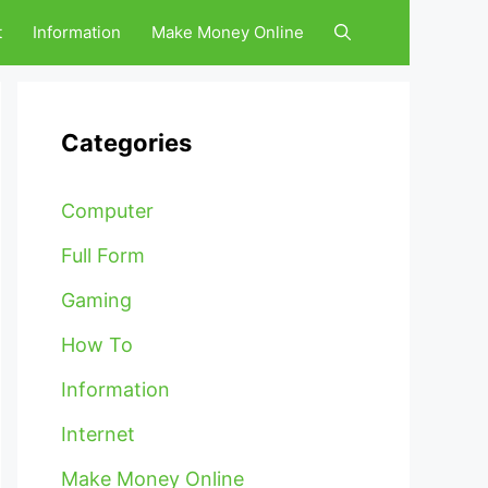
t
Information
Make Money Online
Categories
Computer
Full Form
Gaming
How To
Information
Internet
Make Money Online