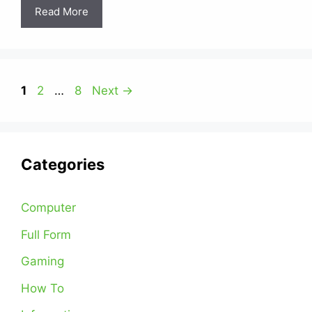
Read More
Page
Page
Page
1
2
…
8
Next
→
Categories
Computer
Full Form
Gaming
How To