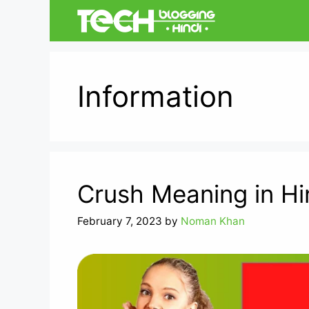
Skip
to
content
Information
Crush Meaning in Hind
February 7, 2023
by
Noman Khan