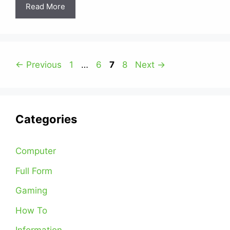
Read More
Page
Page
Page
Page
←
Previous
1
…
6
7
8
Next
→
Categories
Computer
Full Form
Gaming
How To