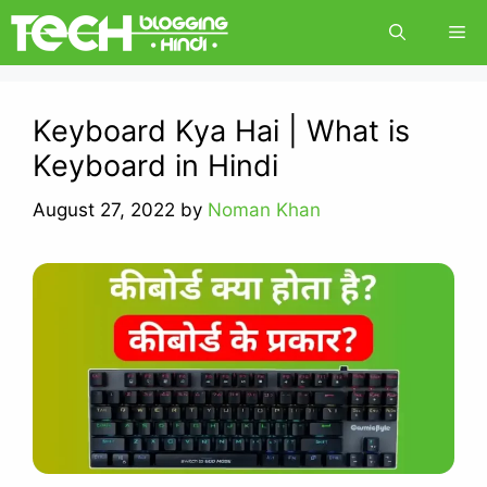
Skip
Me
to
content
Keyboard Kya Hai | What is
Keyboard in Hindi
August 27, 2022
by
Noman Khan